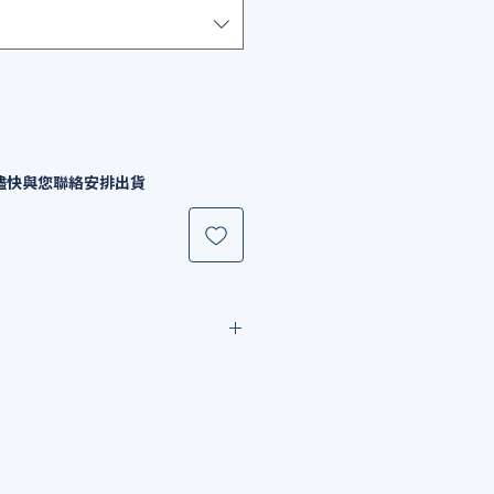
儘快與您聯絡安排出貨
能，請截圖或列出產品編號，以
ine聯絡工作人員，我們會儘快處理您的訂