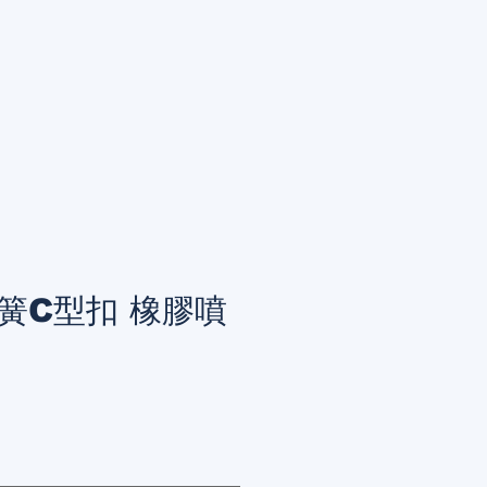
 彈簧C型扣 橡膠噴
rice