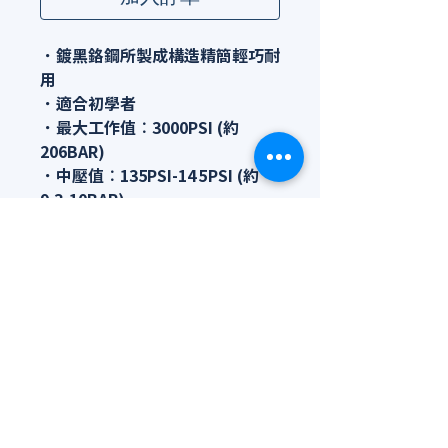
．鍍黑鉻鋼所製成構造精簡輕巧耐
用
．適合初學者
．最大工作值︰3000PSI (約
206BAR)
．中壓值︰135PSI-145PSI (約
9.3-10BAR)
．4個LP低壓出氣孔 / 1個HP高壓
出氣孔
．YOKE型︰FS-900B，DIN型︰
FS-900BD
購買流程
由於暫不支援網購功能，請截圖或列出
產品編號，以whatsapp / line聯絡工