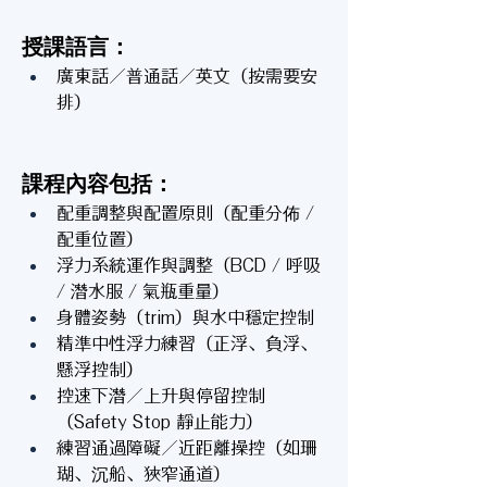
授課語言：
廣東話／普通話／英文（按需要安
排）
課程內容包括：
配重調整與配置原則（配重分佈 / 
配重位置）
浮力系統運作與調整（BCD / 呼吸 
/ 潛水服 / 氣瓶重量）
身體姿勢（trim）與水中穩定控制
精準中性浮力練習（正浮、負浮、
懸浮控制）
控速下潛／上升與停留控制
（Safety Stop 靜止能力）
練習通過障礙／近距離操控（如珊
瑚、沉船、狹窄通道）