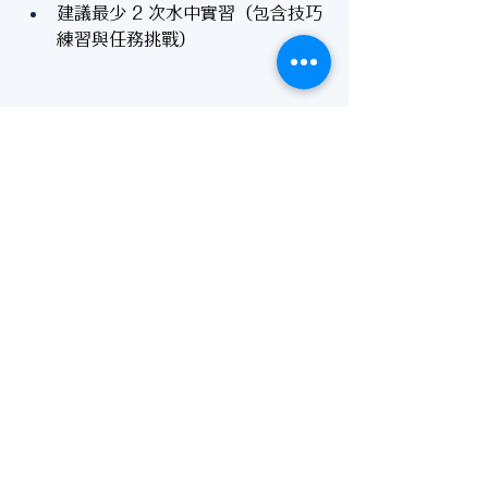
建議最少 2 次水中實習（包含技巧
練習與任務挑戰）
課程要求：
年滿 18歲以上 
10 歲以上未成年學生需要監護人
同意
持有 SDI Open Water Diver 認證
或同等資格
完成後你將獲得：
SDI Advanced Buoyancy Diver 認
證卡
能靈活掌握浮力技巧，提升潛水安
全與舒適度