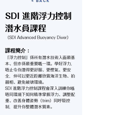
< Back
SDI 進階浮力控制
潛水員課程
（SDI Advanced Buoyancy Diver）
課程簡介：
「浮力控制」係所有潛水技術入面最基
本、但亦係最重要嘅一環。學好浮力，
唔止令你潛得更舒服、更慳氣、更安
全，仲可以更近距離欣賞海洋生物、拍
靚相、避免破壞環境。
SDI 進階浮力控制課程會深入訓練你喺
唔同環境下如何精準掌握浮力、調整配
重、改善身體姿勢（trim）同呼吸控
制，提升你整體潛水質素。