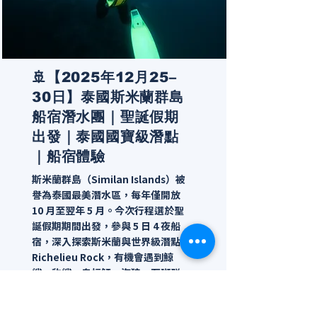
🚢【2025年12月25–
30日】泰國斯米蘭群島
船宿潛水團｜聖誕假期
出發｜泰國國寶級潛點
｜船宿體驗
斯米蘭群島（Similan Islands）被
譽為泰國最美潛水區，每年僅開放
10 月至翌年 5 月。今次行程選於聖
誕假期期間出發，參與 5 日 4 夜船
宿，深入探索斯米蘭與世界級潛點
Richelieu Rock，有機會遇到鯨
鯊、豹鯊、鬼蝠魟、海狼、石斑群
等大物，加上色彩斑斕的軟珊瑚
牆，適合熱愛生態與攝影的潛水員