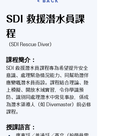
< Back
SDI 救援潛水員課
程
（SDI Rescue Diver）
課程簡介：
SDI 救援潛水員課程專為希望提升安全
意識、處理緊急情況能力、同幫助潛伴
應變嘅潛水員而設。課程結合理論、陸
上模擬、開放水域實習，令你學識預
防、識別同處理潛水中常見事故，係成
為潛水領導人（如 Divemaster）前必修
課程。
授課語言：
廣東話／普通話／英文（按學員需