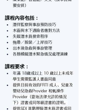
要安排）
課程內容包括：
潛伴監察與事故預防技巧
水面與水下遇險者應對方法
失蹤潛水員搜索程序
拖帶／脫裝／上岸技巧
出水後急救與事故管理
各類模擬潛水緊急情況處理演練
課程要求：
年滿 18歲或以上 
10 歲以上未成年
學生需要監護人書面同意
提供目前有效的FRTI 成人、兒童及
嬰幼兒急救Provider 和氧操作
Provider（當地法律允許的情況
下）證書或同等級證書的證明。
提供SDI 進階歷險潛水員證書或同