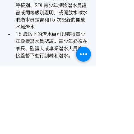
等級別、SDI 青少年探險潛水員證
書或同等級別證明，或開放水域水
肺潛水員證書和15 次記錄的開放
水域潛水
15 歲以下的潛水員可以獲得青少
年救援潛水員認證。青少年必須在
家長、監護人或專業潛水人員的直
接監督下進行訓練和潛水。
* 注意：FRTI 課程可由合資格的教
練與SDI 救援潛水員課程結合。
課程安排：
理論講解 + 模擬演習（1 日）
開放水域實習（2 潛，根據學員狀
況調整）
如需 CPR/AED/First Aid 可一併安
排 Emergency Response Training