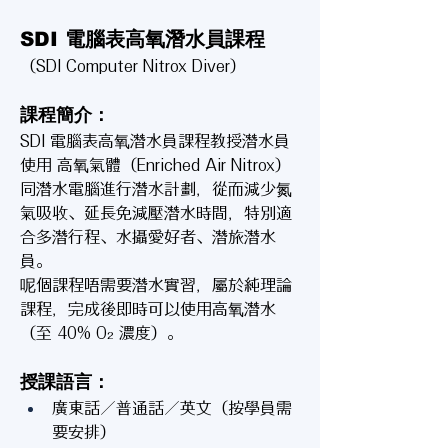
SDI 電腦表高氧潛水員課程
（SDI Computer Nitrox Diver）
課程簡介：
SDI 電腦表高氧潛水員課程教授潛水員
使用 高氧氣體（Enriched Air Nitrox） 
同潛水電腦進行潛水計劃，從而減少氮
氣吸收、延長免減壓潛水時間，特別適
合多潛行程、水攝愛好者、潛旅潛水
員。
呢個課程唔需要潛水實習，屬於純理論
課程，完成後即時可以使用高氧潛水
（至 40% O₂ 濃度）。
授課語言：
廣東話／普通話／英文（按學員需
要安排）