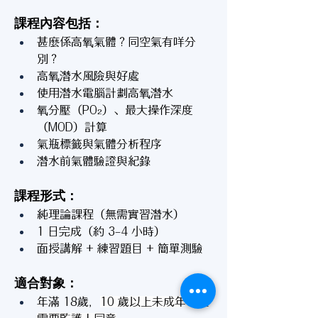
課程內容包括：
甚麼係高氧氣體？同空氣有咩分
別？
高氧潛水風險與好處
使用潛水電腦計劃高氧潛水
氧分壓（PO₂）、最大操作深度
（MOD）計算
氣瓶標籤與氣體分析程序
潛水前氣體驗證與紀錄
課程形式：
純理論課程（無需實習潛水）
1 日完成（約 3–4 小時）
面授講解 + 練習題目 + 簡單測驗
適合對象：
年滿 18歲，
10 歲以上未成年學生